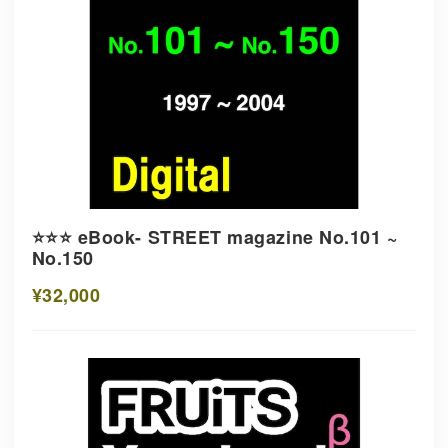
⭐️⭐️⭐️ eBook- STREET magazine No.101 ~
No.150
¥32,000