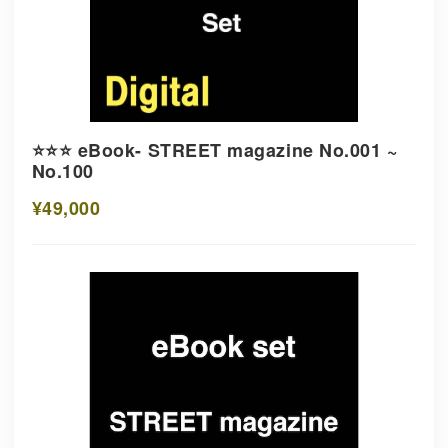
⭐️⭐️⭐️ eBook- STREET magazine No.001 ~
No.100
¥49,000