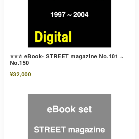
⭐️⭐️⭐️ eBook- STREET magazine No.101 ~
No.150
¥32,000