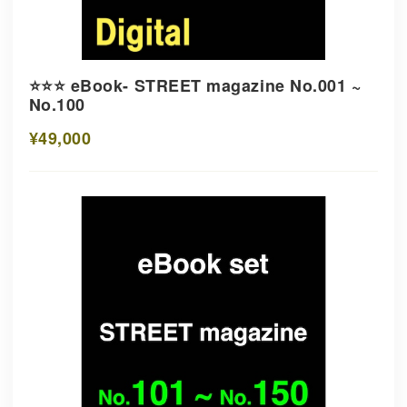
⭐️⭐️⭐️ eBook- STREET magazine No.001 ~
No.100
¥49,000