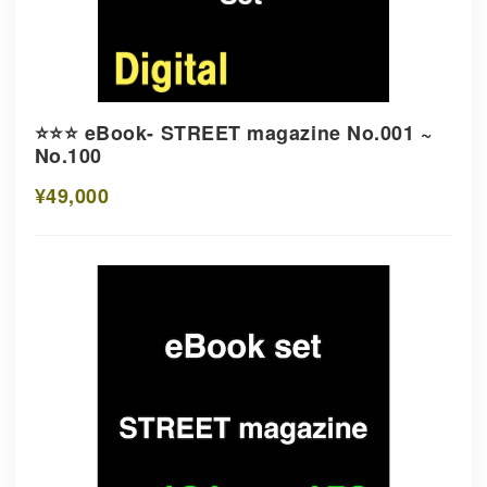
⭐️⭐️⭐️ eBook- STREET magazine No.001 ~
No.100
¥49,000