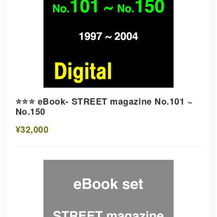
⭐️⭐️⭐️ eBook- STREET magazine No.101 ~
No.150
¥32,000