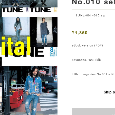
No.010 se
TUNE-001~010.zip
¥4,850
eBook version (PDF)
840pages, 423.3Mb
TUNE magazine No.001 ~ No
Ship t