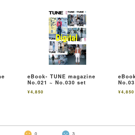
ne
eBook- TUNE magazine
eBoo
No.021 ~ No.030 set
No.03
¥4,850
¥4,850
1
0
3