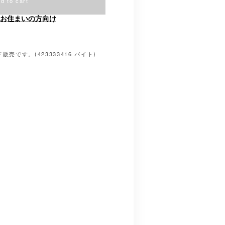
d to cart
お住まいの方向け
売です。(423333416 バイト)